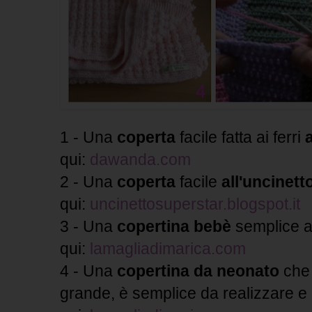
1 - Una
coperta
facile fatta ai ferri
qui:
dawanda.com
2 - Una
coperta
facile
all'uncinett
qui:
uncinettosuperstar.blogspot.it
3 - Una
copertina bebè
semplice ai
qui:
lamagliadimarica.com
4 - Una
copertina da neonato
che 
grande, è semplice da realizzare e be