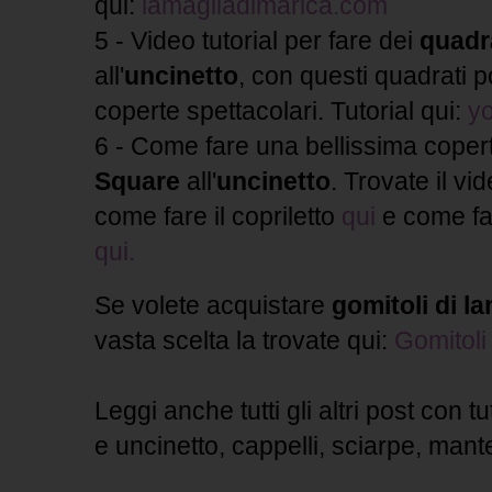
qui:
lamagliadimarica.com
5 - Video tutorial per fare dei
quadra
all'
uncinetto
, con questi quadrati 
coperte spettacolari. Tutorial qui:
y
6 - Come fare una bellissima cope
Square
all'
uncinetto
. Trovate il vi
come fare il copriletto
qui
e come far
qui.
Se volete acquistare
gomitoli di la
vasta scelta la trovate qui:
Gomitoli 
Leggi anche tutti gli altri post con t
e uncinetto, cappelli, sciarpe, mant