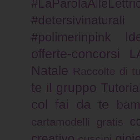
#LaParolaAlleLettric
#detersivinaturali
Id
#polimerinpink
offerte-concorsi
L
Natale
Raccolte di tu
te il gruppo
Tutoria
col fai da te
bam
c
cartamodelli gratis
creativo
gioie
cuscini