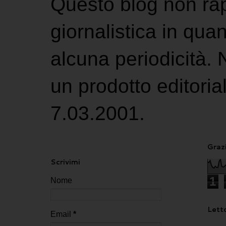
Questo blog non ra
giornalistica in qu
alcuna periodicità.
un prodotto editoria
7.03.2001.
Grazi
Scrivimi
1
Nome
Letto
Email
*