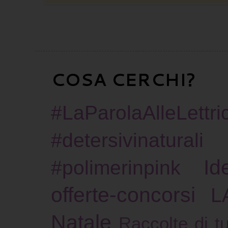
COSA CERCHI?
#LaParolaAlleLettric
#detersivinaturali
Id
#polimerinpink
offerte-concorsi
L
Natale
Raccolte di tu