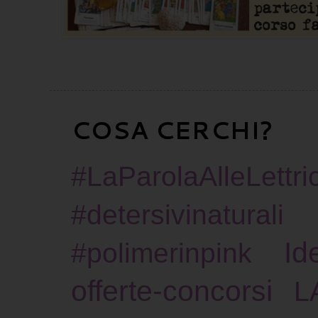
COSA CERCHI?
#LaParolaAlleLettric
#detersivinaturali
Id
#polimerinpink
offerte-concorsi
L