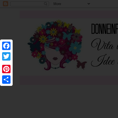
F
F
a
a
T
T
c
c
w
w
P
P
e
e
i
i
i
i
b
S
b
S
t
t
n
n
o
h
o
h
t
t
t
t
o
a
o
a
e
e
e
e
k
r
k
r
r
r