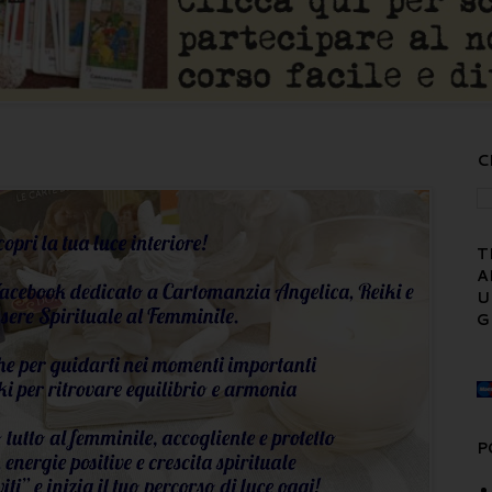
C
T
A
U
G
P