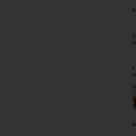
S
C
c
I
r
S