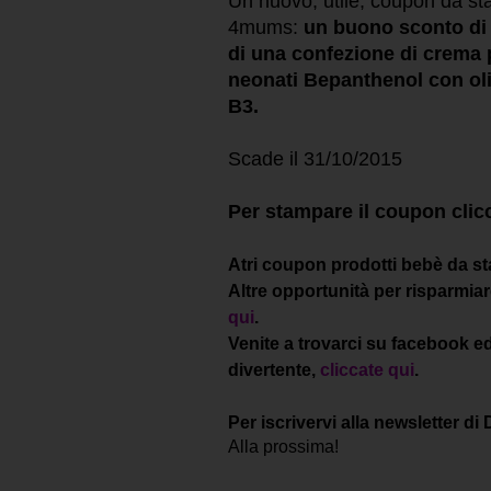
Un nuovo, utile, coupon da st
4mums:
un buono sconto di 
di una confezione di crema 
neonati Bepanthenol con oli
B3.
Scade il 31/10/2015
Per stampare il coupon clic
Atri coupon prodotti bebè da 
Altre opportunità per risparmiare
qui
.
Venite a trovarci su facebook e
divertente,
cliccate qui
.
Per iscrivervi alla newsletter di
Alla prossima!