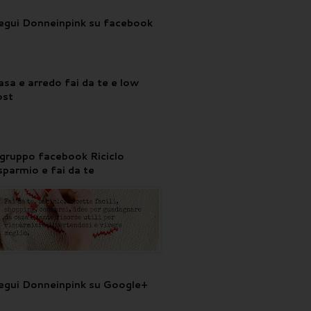
egui Donneinpink su facebook
asa e arredo fai da te e low
ost
l gruppo facebook Riciclo
isparmio e fai da te
egui Donneinpink su Google+