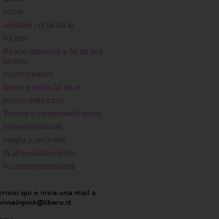
riciclo
arredare col fai da te
Ricette
Riciclo risparmio e fai da te il
gruppo
cucito creativo
bijoux e moda fai da te
pulizie della casa
Tutorial e cartamodelli borse
#detersivinaturali
maglia e uncinetto
#LaParolaAlleLettrici
#cucitoperprincipanti
rivici qui o invia una mail a
onneinpink@libero.it