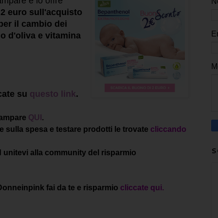
ampare e lo offre
N
2 euro sull'acquisto
per il cambio dei
E
o d'oliva e vitamina
M
cate su
questo link
.
stampare
QUI
.
 sulla spesa e testare prodotti le trovate
cliccando
S
d unitevi alla community del risparmio
 Donneinpink fai da te e risparmio
cliccate qui.