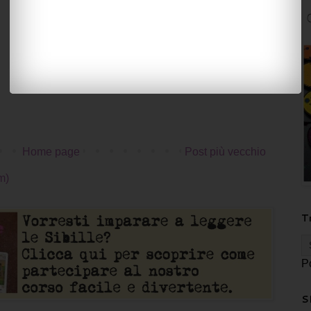
Home page
Post più vecchio
m)
T
P
S