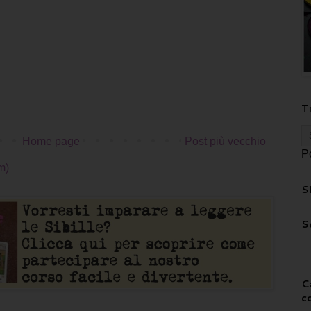
T
Home page
Post più vecchio
P
m)
S
S
C
c