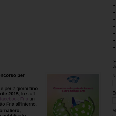
Sc
d
oncorso per
N
e per 7 giorni
fino
E
rile 2015
, lo staff
facebook Fria
un
o Fria all’interno.
rnaliero,
M
a pubblicato,