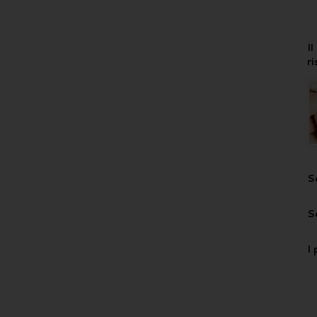
I
r
S
S
I 