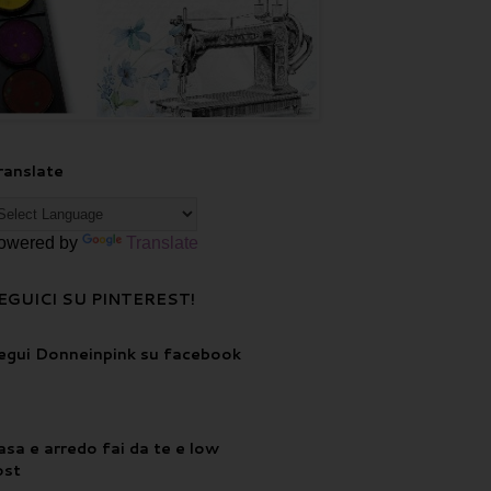
ranslate
owered by
Translate
EGUICI SU PINTEREST!
egui Donneinpink su facebook
asa e arredo fai da te e low
ost