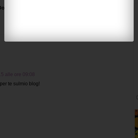
 Donneinpink fai da te e risparmio
cliccate qui
5 alle ore 09:08
per te sulmio blog!