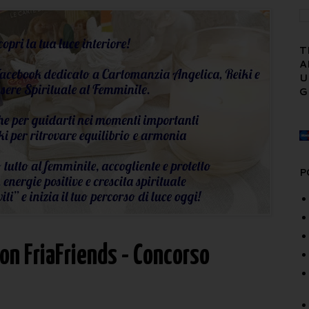
T
A
U
G
P
con FriaFriends - Concorso