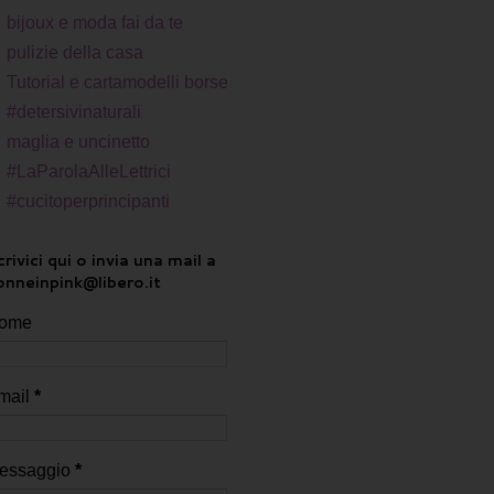
bijoux e moda fai da te
pulizie della casa
Tutorial e cartamodelli borse
#detersivinaturali
maglia e uncinetto
#LaParolaAlleLettrici
#cucitoperprincipanti
rivici qui o invia una mail a
onneinpink@libero.it
ome
mail
*
essaggio
*