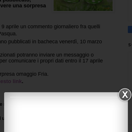
cevere una sorpresa
il 9 aprile un commento giornaliero fra quelli
 Pasqua.
ranno pubblicati in bacheca venerdì, 10 marzo
S
ezionati potranno inviare un messaggio o
 per comunicare i propri dati entro il 17 aprile
rpresa omaggio Fria.
esto link
.
 sulla spesa e testare prodotti le trovate
cliccando
d unitevi alla community del risparmio