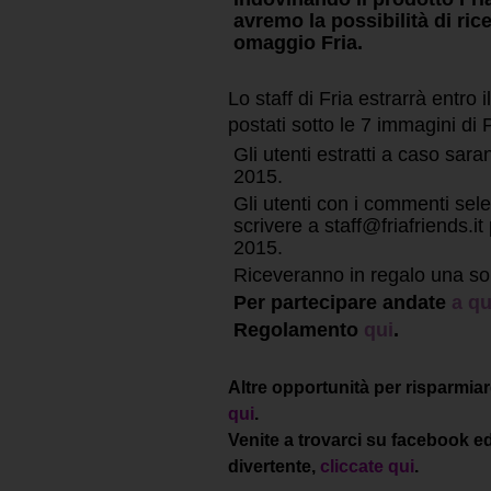
avremo la possibilità di ri
omaggio Fria.
Lo staff di Fria estrarrà entro 
postati sotto le 7 immagini di
Gli utenti estratti a caso sa
2015.
Gli utenti con i commenti sel
scrivere a staff@friafriends.it
2015.
Riceveranno in regalo una so
Per partecipare andate
a qu
Regolamento
qui
.
Altre opportunità per risparmiare
qui
.
Venite a trovarci su facebook e
divertente,
cliccate qui
.