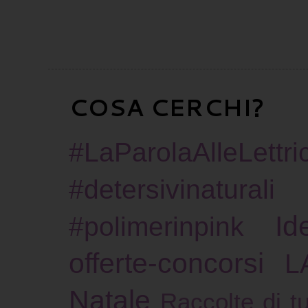
COSA CERCHI?
#LaParolaAlleLettric
#detersivinaturali
Id
#polimerinpink
offerte-concorsi
L
Natale
Raccolte di tu