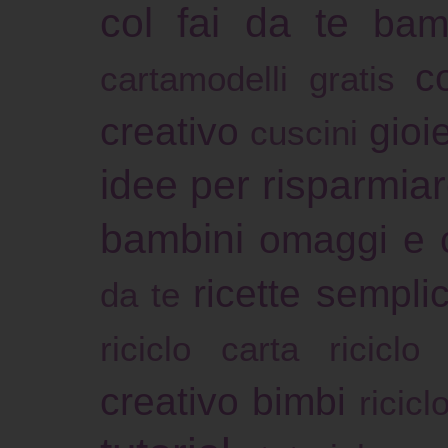
col fai da te
bam
c
cartamodelli gratis
creativo
gioie
cuscini
idee per risparmia
bambini
omaggi e 
ricette sempli
da te
riciclo carta
riciclo
creativo bimbi
ricicl