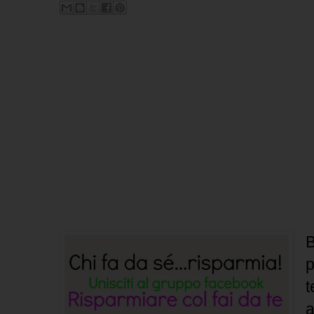
B
p
t
a