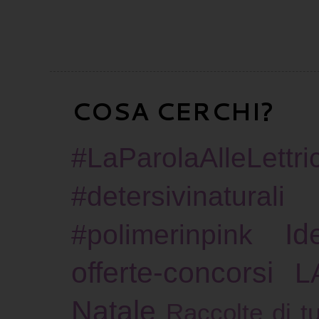
COSA CERCHI?
#LaParolaAlleLettric
#detersivinaturali
Id
#polimerinpink
offerte-concorsi
L
Natale
Raccolte di tu