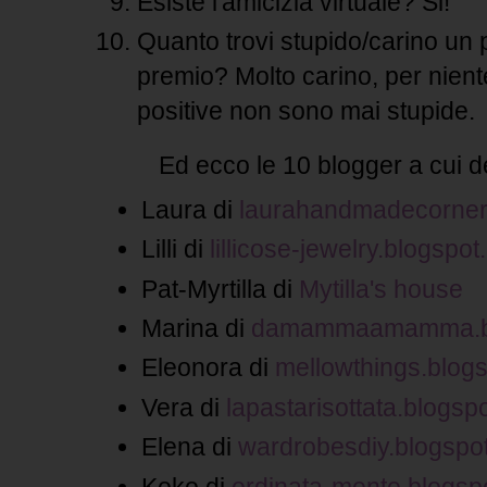
Esiste l'amicizia virtuale? Si!
Quanto trovi stupido/carino un
premio? Molto carino, per niente
positive non sono mai stupide.
Ed ecco le 10 blogger a cui ded
Laura di
laurahandmadecorner.
Lilli di
lillicose-jewelry.blogspot.
Pat-Myrtilla di
Mytilla's house
Marina di
damammaamamma.blo
Eleonora di
mellowthings.blogsp
Vera di
lapastarisottata.blogspot
Elena di
wardrobesdiy.blogspot.
Koko di
ordinata-mente.blogspo