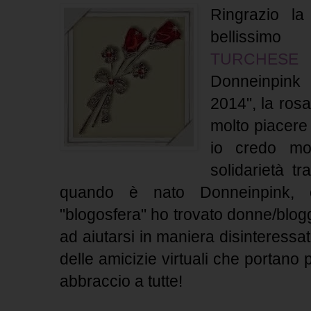
Ringrazio la
bellissi
TURCHESE
p
Donneinpink 
2014", la rosa
molto piacere 
io credo mol
solidarietà t
quando è nato Donneinpink, c
"blogosfera" ho trovato donne/blog
ad aiutarsi in maniera disinteressa
delle amicizie virtuali che portano p
abbraccio a tutte!