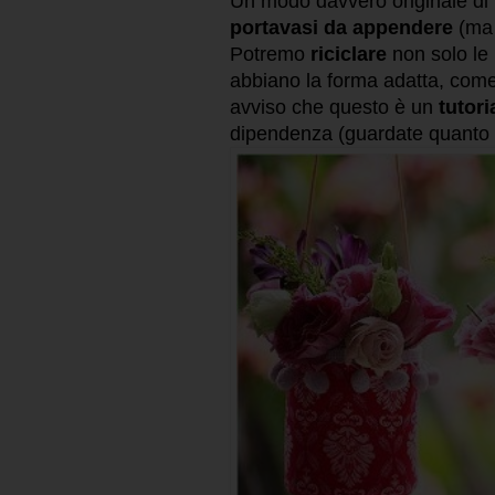
Un modo davvero originale di
portavasi da appendere
(ma 
Potremo
riciclare
non solo le
abbiano la forma adatta, com
avviso che questo è un
tutori
dipendenza (guardate quanto s