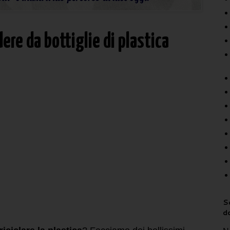
ere da bottiglie di plastica
Sc
d