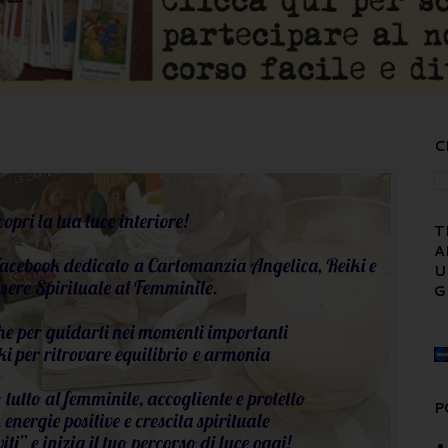
C
T
A
U
G
P