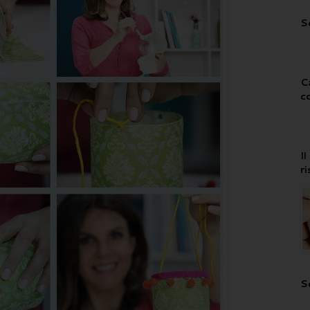
S
C
c
I
r
S