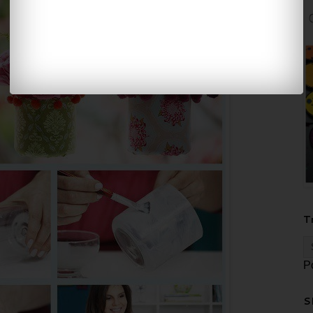
T
P
S