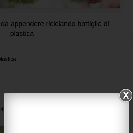
da appendere riciclando bottiglie di
plastica
plastica
cordini vari per appendere i coprivasi