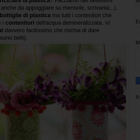
riciclare la plastica
? Facciamo dei bellissimi
N
anche da appoggiare su mensole, scrivania...).
bottiglie di plastica
ma tutti i contenitori che
E
e i
contenitori
dell'acqua demineralizzata. Vi
al
davvero facilissimo che rischia di dare
ono belli).
M
S