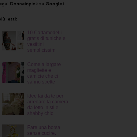
egui Donneinpink su Google+
più letti:
10 Cartamodelli
gratis di tuniche e
vestitini
semplicissimi
Come allargare
magliette e
camicie che ci
vanno strette
Idee fai da te per
arredare la camera
da letto in stile
shabby chic
Fare una borsa
senza cucire.