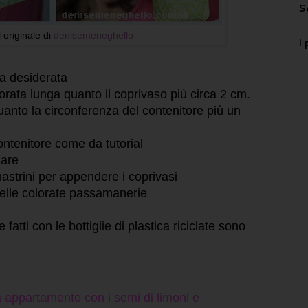
S
l originale di
denisemeneghello
I 
zza desiderata
lorata lunga quanto il coprivaso più circa 2 cm.
quanto la circonferenza del contenitore più un
contenitore come da tutorial
gare
nastrini per appendere i coprivasi
 delle colorate passamanerie
atti con le bottiglie di plastica riciclate sono
 appartamento con i semi di limoni e