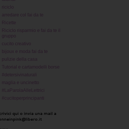
riciclo
arredare col fai da te
Ricette
Riciclo risparmio e fai da te il
gruppo
cucito creativo
bijoux e moda fai da te
pulizie della casa
Tutorial e cartamodelli borse
#detersivinaturali
maglia e uncinetto
#LaParolaAlleLettrici
#cucitoperprincipanti
rivici qui o invia una mail a
onneinpink@libero.it