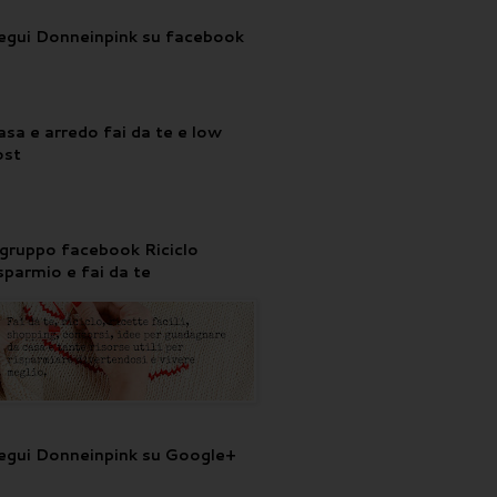
egui Donneinpink su facebook
asa e arredo fai da te e low
ost
l gruppo facebook Riciclo
isparmio e fai da te
egui Donneinpink su Google+