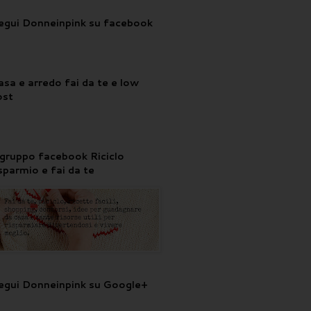
egui Donneinpink su facebook
asa e arredo fai da te e low
ost
l gruppo facebook Riciclo
isparmio e fai da te
egui Donneinpink su Google+