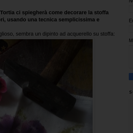
N
a Tortia ci spiegherà come decorare la stoffa
iori, usando una tecnica semplicissima e
E
lioso, sembra un dipinto ad acquerello su stoffa:
M
S