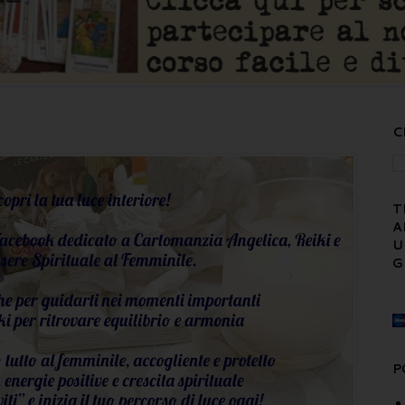
C
T
A
U
G
P