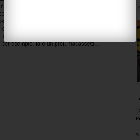
ò fare per confezionare cuscinetti porta lavanda,
o non soggetta a lavaggio (purtroppo il lavaggio
stro "dipinto") potete provare anche solo per
e e ogni tipo di foglia, io ho usato petali caduti da
ello quanto quello di una stampa Batik ...
o, per esempio, farò un profumacassetti...
T
P
S