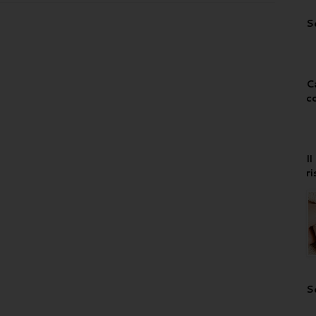
S
C
c
I
r
S