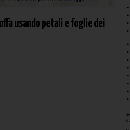
offa usando petali e foglie dei
Sc
d