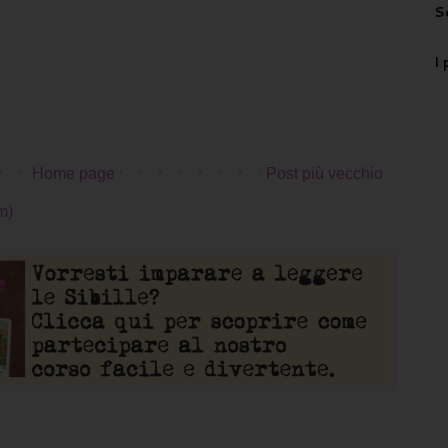
S
I 
Home page
Post più vecchio
m)