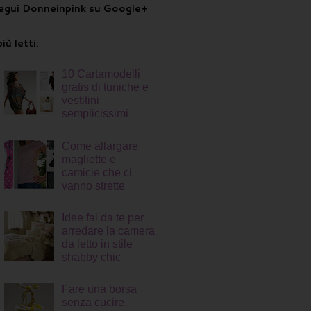
egui Donneinpink su Google+
più letti:
10 Cartamodelli
gratis di tuniche e
vestitini
semplicissimi
Come allargare
magliette e
camicie che ci
vanno strette
Idee fai da te per
arredare la camera
da letto in stile
shabby chic
Fare una borsa
senza cucire.