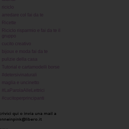
riciclo
arredare col fai da te
Ricette
Riciclo risparmio e fai da te il
gruppo
cucito creativo
bijoux e moda fai da te
pulizie della casa
Tutorial e cartamodelli borse
#detersivinaturali
maglia e uncinetto
#LaParolaAlleLettrici
#cucitoperprincipanti
rivici qui o invia una mail a
onneinpink@libero.it