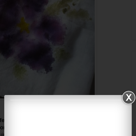
Di Mita Tortia:
erire il colore dei fiori su tessuto bianco?
ori martellati:
fiori e foglie si posizionano sul
indi rilasciano i loro colori sulla stoffa, è una