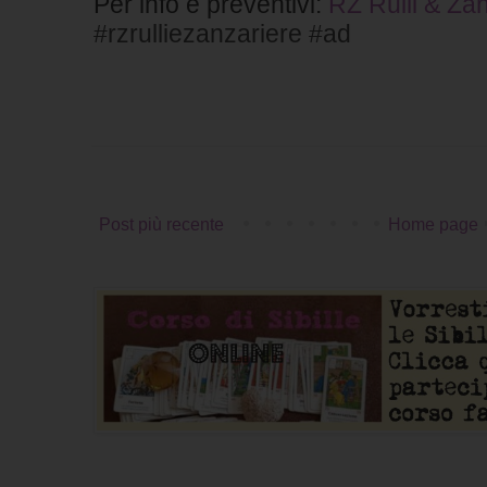
Per info e preventivi:
RZ Rulli & Za
#rzrulliezanzariere #ad
Post più recente
Home page