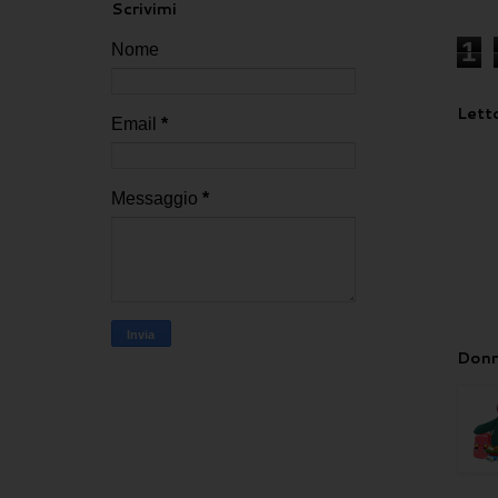
Scrivimi
1
Nome
Letto
Email
*
Messaggio
*
Donn