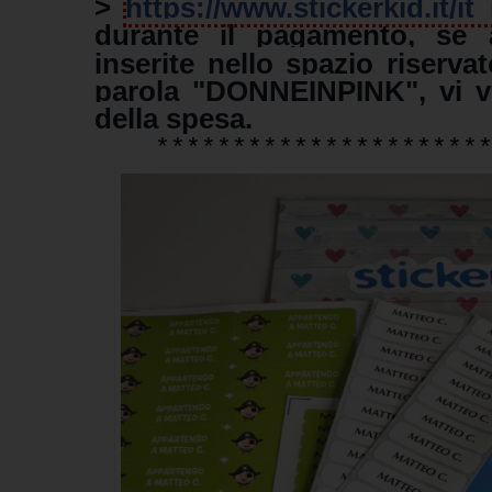
>
https://www.stickerkid.it/it_i
durante il pagamento, se 
inserite nello spazio riserva
parola "DONNEINPINK", vi ve
della spesa.
*********************