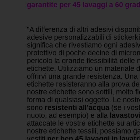
garantite per 45 lavaggi a 60 grad
"A differenza di altri adesivi disponib
adesive personalizzabili di stickerk
significa che rivestiamo ogni adesi
protettivo di poche decine di micron
pericolo la grande flessibilità delle 
etichette.
Utilizziamo un materiale d
offrirvi una grande resistenza. Una v
etichette resisteranno alla prova d
nostre etichette sono sottili, molto fl
forma di qualsiasi oggetto.
Le nostr
sono
resistenti all’acqua
(se i vos
nuoto, ad esempio) e alla
lavastovi
attaccate le vostre etichette su artic
nostre etichette tessili, possiamo g
vestiti
per ben 45 lavaggi in lavat