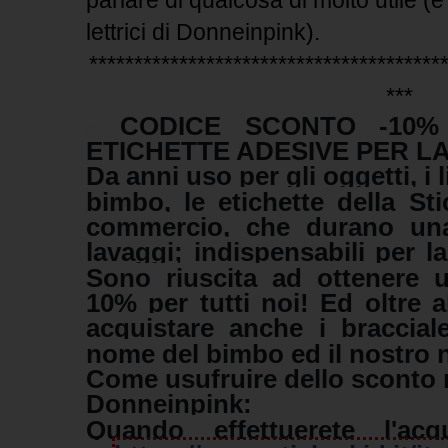
parlare di qualcosa di molto utile (
lettrici di Donneinpink).
***************************************
***
CODICE SCONTO -10%
<3 span="">
ETICHETTE ADESIVE PER L
Da anni uso per gli oggetti, i l
bimbo, le etichette della Sti
commercio, che durano una
lavaggi; indispensabili per l
Sono riuscita ad ottenere 
10% per tutti noi! Ed oltre a
acquistare anche i bracciale
nome del bimbo ed il nostro n
Come usufruire dello sconto ris
Donneinpink:
Quando effettuerete l'acq