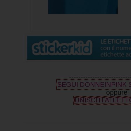
--------------------------
SEGUI DONNEINPINK
oppure
UNISCITI AI LETT